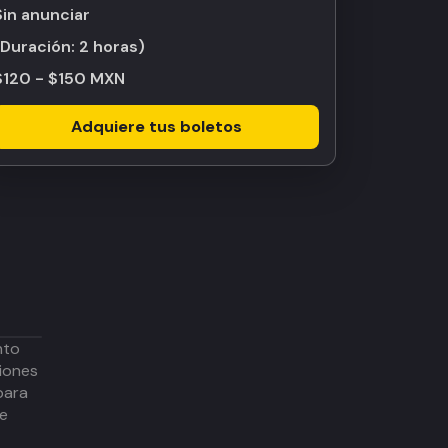
Sin anunciar
(Duración:
2 horas
)
$120 - $150 MXN
Adquiere tus boletos
nto
iones
para
de