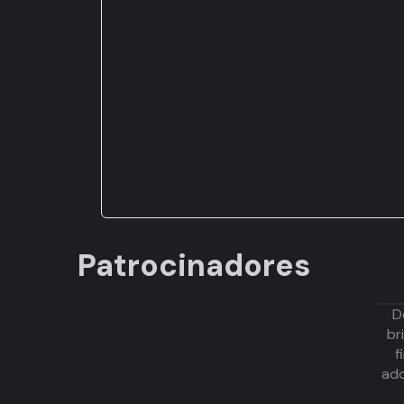
Patrocinadores
D
br
f
adq