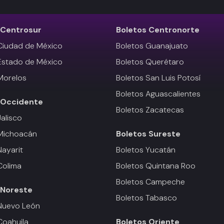
Centrosur
Boletos
Centronorte
Ciudad de México
Boletos Guanajuato
Estado de México
Boletos Querétaro
Morelos
Boletos San Luis Potosí
Boletos Aguascalientes
Occidente
Boletos Zacatecas
Jalisco
 Michoacán
Boletos
Sureste
Nayarit
Boletos Yucatán
Colima
Boletos Quintana Roo
Boletos Campeche
Noreste
Boletos Tabasco
Nuevo León
Coahuila
Boletos
Oriente