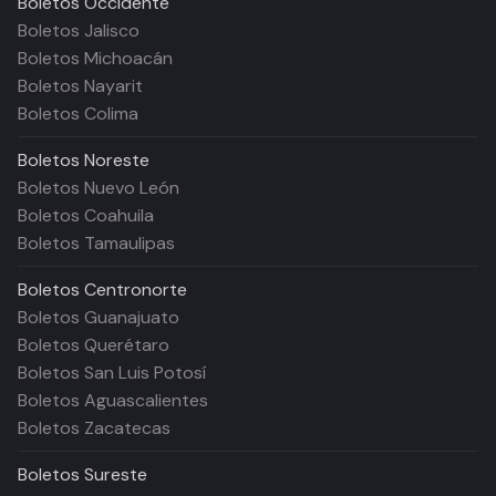
Boletos
Occidente
Boletos Jalisco
Boletos Michoacán
Boletos Nayarit
Boletos Colima
Boletos
Noreste
Boletos Nuevo León
Boletos Coahuila
Boletos Tamaulipas
Boletos
Centronorte
Boletos Guanajuato
Boletos Querétaro
Boletos San Luis Potosí
Boletos Aguascalientes
Boletos Zacatecas
Boletos
Sureste