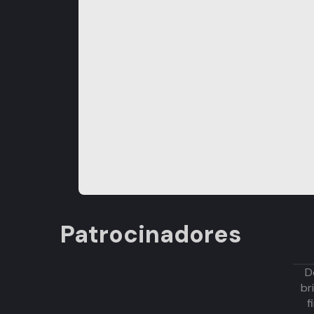
Patrocinadores
D
br
f