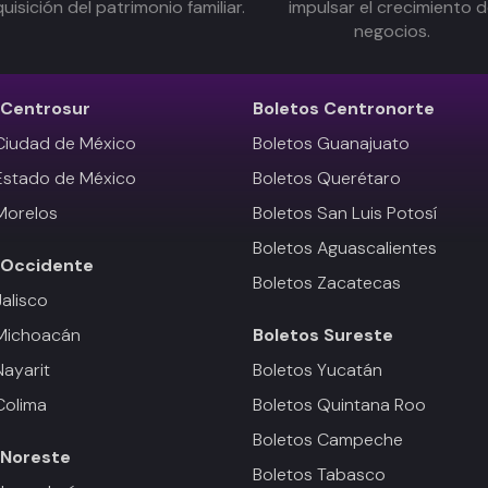
uisición del patrimonio familiar.
impulsar el crecimiento 
negocios.
Centrosur
Boletos
Centronorte
Ciudad de México
Boletos Guanajuato
Estado de México
Boletos Querétaro
Morelos
Boletos San Luis Potosí
Boletos Aguascalientes
Occidente
Boletos Zacatecas
Jalisco
 Michoacán
Boletos
Sureste
Nayarit
Boletos Yucatán
Colima
Boletos Quintana Roo
Boletos Campeche
Noreste
Boletos Tabasco