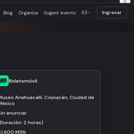
ES
Ingresar
Blog
Organiza
Sugerir evento
Boletomóvil
Museo Anahuacalli, Coyoacán, Ciudad de
México
Sin anunciar
(Duración:
2 horas
)
$1,600 MXN