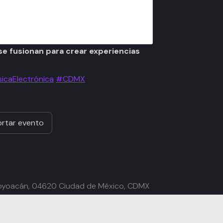
 se fusionan para crear experiencias
icaElectrónica
#CDMX
rtar evento
 Coyoacán, 04620 Ciudad de México, CDMX