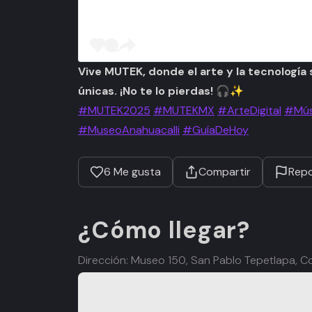
Vive MUTEK, donde el arte y la tecnología
únicas. ¡No te lo pierdas! 🎧✨
#MUTEK2025
#MUTEKMX
#ArteDigital
#Mús
#MuseoAnahuacalli
#GuíaDeHoy
6
Me gusta
Compartir
Repo
¿Cómo llegar?
Dirección: Museo 150, San Pablo Tepetlapa,