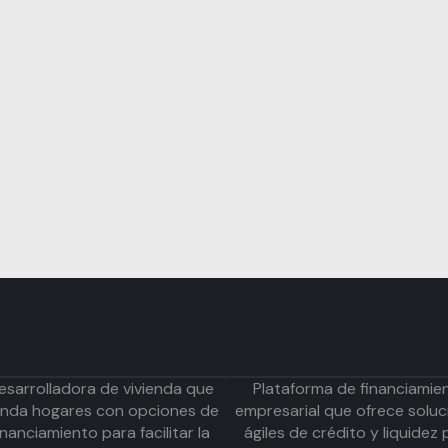
esarrolladora de vivienda que
Plataforma de financiamie
inda hogares con opciones de
empresarial que ofrece soluc
inanciamiento para facilitar la
ágiles de crédito y liquidez 