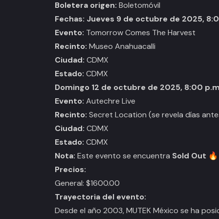
Boletera origen:
Boletomóvil
Fechas: Jueves 9 de octubre de 2025, 8:
Evento:
Tomorrow Comes The Harvest
Recinto:
Museo Anahuacalli
Ciudad:
CDMX
Estado:
CDMX
Domingo 12 de octubre de 2025, 8:00 p.m
Evento:
Autechre Live
Recinto:
Secret Location (se revela días ante
Ciudad:
CDMX
Estado:
CDMX
Nota:
Este evento se encuentra
Sold Out
🔥
Precios:
General: $1600.00
Trayectoria del evento:
Desde el año 2003, MUTEK México se ha posic