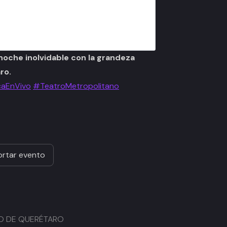
noche inolvidable con la grandeza
ro.
aEnVivo
#TeatroMetropolitano
rtar evento
AGO DE QUERÉTARO