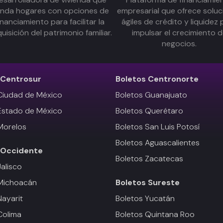
inda hogares con opciones de
empresarial que ofrece soluc
inanciamiento para facilitar la
ágiles de crédito y liquidez 
uisición del patrimonio familiar.
impulsar el crecimiento 
negocios.
Centrosur
Boletos
Centronorte
Ciudad de México
Boletos Guanajuato
Estado de México
Boletos Querétaro
Morelos
Boletos San Luis Potosí
Boletos Aguascalientes
Occidente
Boletos Zacatecas
Jalisco
 Michoacán
Boletos
Sureste
Nayarit
Boletos Yucatán
Colima
Boletos Quintana Roo