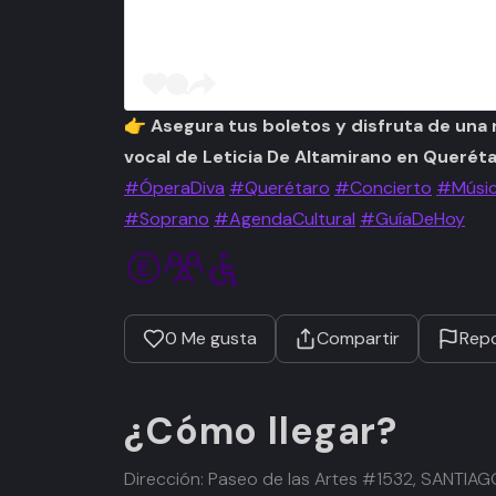
👉 Asegura tus boletos y disfruta de una 
vocal de Leticia De Altamirano en Queréta
#ÓperaDiva
#Querétaro
#Concierto
#Músic
#Soprano
#AgendaCultural
#GuíaDeHoy
0
Me gusta
Compartir
Repo
¿Cómo llegar?
Dirección: Paseo de las Artes #1532, SANTI