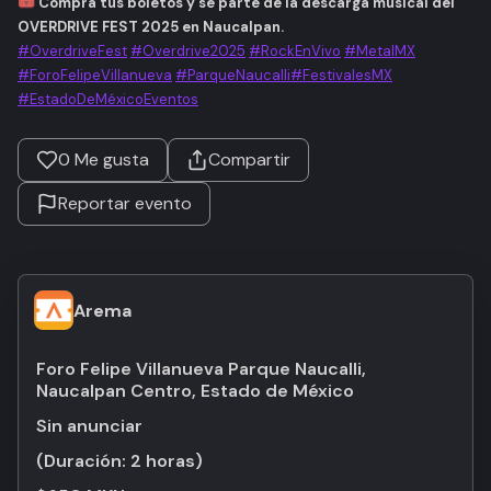
🎟️
Compra tus boletos y sé parte de la descarga musical del
OVERDRIVE FEST 2025 en Naucalpan.
#OverdriveFest
#Overdrive2025
#RockEnVivo
#MetalMX
#ForoFelipeVillanueva
#ParqueNaucalli
#FestivalesMX
#EstadoDeMéxicoEventos
0
Me gusta
Compartir
Reportar evento
Arema
Foro Felipe Villanueva Parque Naucalli,
Naucalpan Centro, Estado de México
Sin anunciar
(Duración:
2 horas
)