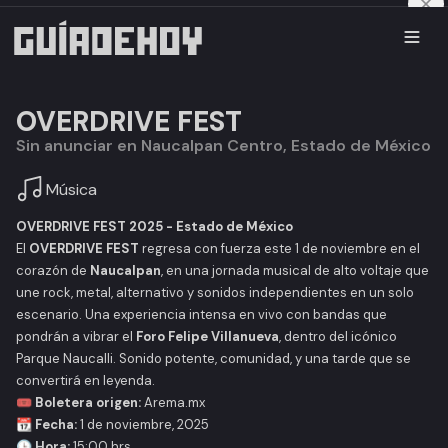
OVERDRIVE FEST
Sin anunciar en Naucalpan Centro, Estado de México
Música
OVERDRIVE FEST 2025 - Estado de México
El
OVERDRIVE FEST
regresa con fuerza este 1 de noviembre en el
corazón de
Naucalpan
, en una jornada musical de alto voltaje que
une rock, metal, alternativo y sonidos independientes en un solo
escenario. Una experiencia intensa en vivo con bandas que
pondrán a vibrar el
Foro Felipe Villanueva
, dentro del icónico
Parque Naucalli. Sonido potente, comunidad, y una tarde que se
convertirá en leyenda.
🎟️ Boletera origen:
Arema.mx
📆 Fecha:
1 de noviembre, 2025
🕒 Hora:
15:00 hrs