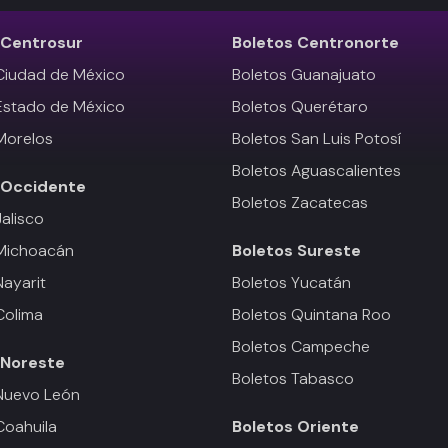
Centrosur
Boletos
Centronorte
Ciudad de México
Boletos Guanajuato
Estado de México
Boletos Querétaro
Morelos
Boletos San Luis Potosí
Boletos Aguascalientes
Occidente
Boletos Zacatecas
Jalisco
 Michoacán
Boletos
Sureste
Nayarit
Boletos Yucatán
Colima
Boletos Quintana Roo
Boletos Campeche
Noreste
Boletos Tabasco
Nuevo León
Coahuila
Boletos
Oriente