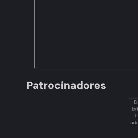
Patrocinadores
D
br
f
adq