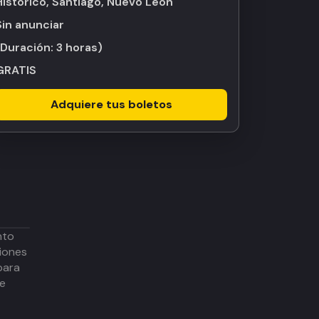
Histórico, Santiago, Nuevo León
Sin anunciar
(Duración:
3 horas
)
GRATIS
Adquiere tus boletos
nto
iones
para
de