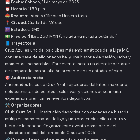
📅 Fecha:
Sábado, 31 de mayo de 2025
⏰ Horario:
11:59 p.m.
🏟️ Recinto:
Estadio Olímpico Universitario
📍 Ciudad:
Ciudad de México
🌆 Estado:
CDMX
💵 Precios:
$11,902.50 MXN (entrada numerada, estándar)
📘 Trayectoria
Cruz Azul es uno de los clubes más emblemáticos de la Liga MX,
con una base de aficionados fiel y una historia de pasión, lucha y
momentos memorables. Este evento marca un cierre importante
de temporada con su afición presente en un estadio icónico.
🎯 Audiencia meta
Aficionados fieles de Cruz Azul, seguidores del fútbol mexicano,
coleccionistas de boletos exclusivos, y quienes buscan una
experiencia premium en eventos deportivos.
🛠️ Organizadores
Club Cruz Azul
— Institución deportiva con décadas de historia,
múltiples campeonatos de liga y una presencia sólida dentro y
fuera de la cancha. Organiza este evento como parte del
calendario oficial del Torneo de Clausura 2025.
🔗 Compra tu entrada numerada directamente en