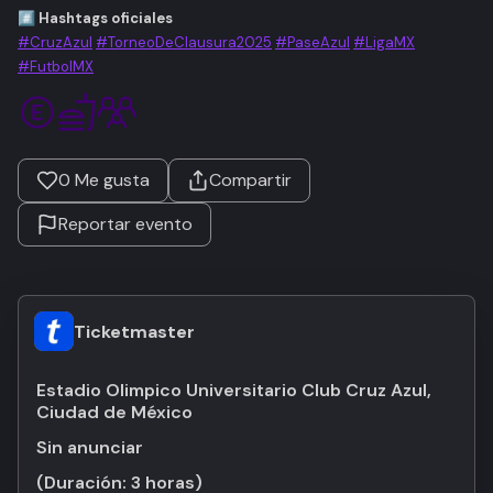
#️⃣ Hashtags oficiales
#CruzAzul
#TorneoDeClausura2025
#PaseAzul
#LigaMX
#FutbolMX
0
Me gusta
Compartir
Reportar evento
Ticketmaster
Estadio Olimpico Universitario Club Cruz Azul,
Ciudad de México
Sin anunciar
(Duración:
3 horas
)