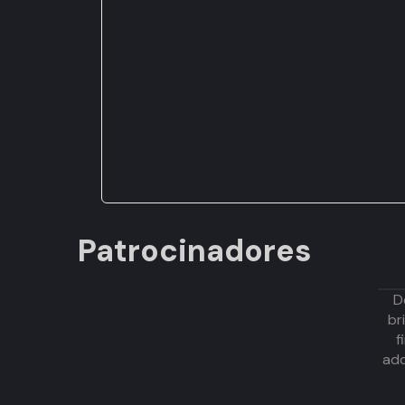
Patrocinadores
D
br
f
adq