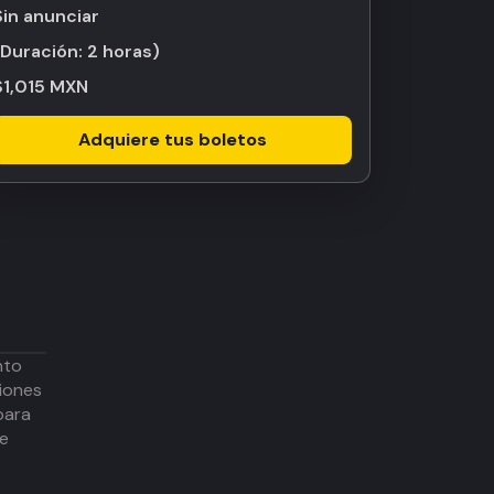
Sin anunciar
(Duración:
2 horas
)
$1,015 MXN
Adquiere tus boletos
nto
iones
para
de