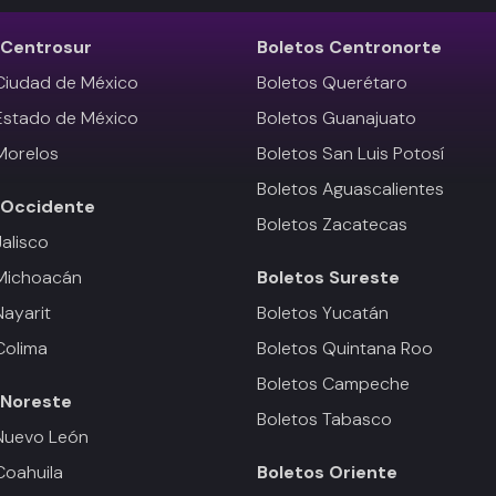
Centrosur
Boletos
Centronorte
Ciudad de México
Boletos Querétaro
Estado de México
Boletos Guanajuato
Morelos
Boletos San Luis Potosí
Boletos Aguascalientes
Occidente
Boletos Zacatecas
Jalisco
 Michoacán
Boletos
Sureste
Nayarit
Boletos Yucatán
Colima
Boletos Quintana Roo
Boletos Campeche
Noreste
Boletos Tabasco
Nuevo León
Coahuila
Boletos
Oriente