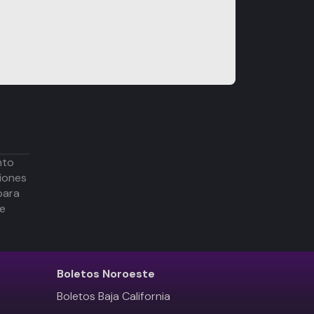
nto
iones
para
de
Boletos
Noroeste
Boletos Baja California