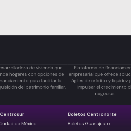
esarrolladora de vivienda que
Plataforma de financiamie
inda hogares con opciones de
empresarial que ofrece soluc
inanciamiento para facilitar la
ágiles de crédito y liquidez 
uisición del patrimonio familiar.
impulsar el crecimiento 
negocios.
Centrosur
Boletos
Centronorte
Ciudad de México
Boletos Guanajuato