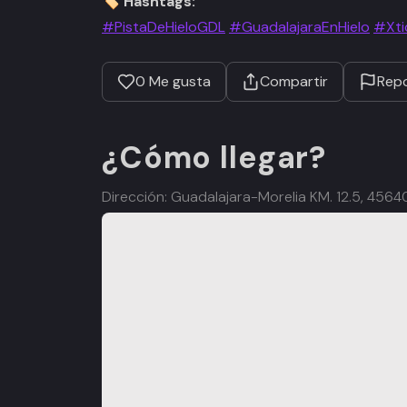
🏷️ Hashtags:
#PistaDeHieloGDL
#GuadalajaraEnHielo
#Xti
0
Me gusta
Compartir
Repo
¿Cómo llegar?
Dirección: Guadalajara-Morelia KM. 12.5, 45640