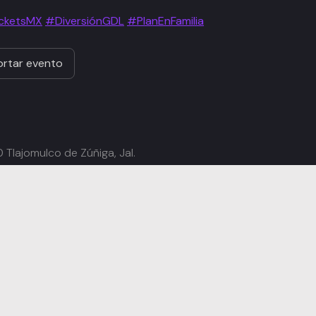
cketsMX
#DiversiónGDL
#PlanEnFamilia
rtar evento
 Tlajomulco de Zúñiga, Jal.