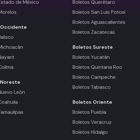
Estado de México
Boletos Querétaro
Morelos
Boletos San Luis Potosí
Boletos Aguascalientes
Occidente
Boletos Zacatecas
Jalisco
 Michoacán
Boletos
Sureste
Nayarit
Boletos Yucatán
Colima
Boletos Quintana Roo
Boletos Campeche
Noreste
Boletos Tabasco
Nuevo León
Coahuila
Boletos
Oriente
Tamaulipas
Boletos Puebla
Boletos Veracruz
Boletos Hidalgo