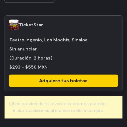
TicketStar
Teatro Ingenio, Los Mochis, Sinaloa
Sin anunciar
(Duración:
2 horas
)
$293 - $556 MXN
Adquiere tus boletos
Los precios de los eventos externos pueden
incluir comisiones al momento de la compra.