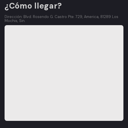
¿Cómo llegar?
Dirección: Blvd. Rosendo G. Castro Pte. 729, America, 81289 Los
Mochis, Sin.