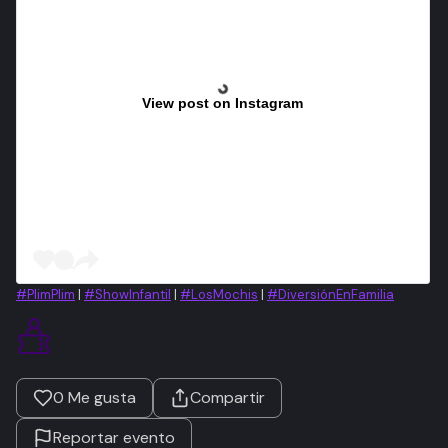
View post on Instagram
#PlimPlim
|
#ShowInfantil
|
#LosMochis
|
#DiversiónEnFamilia
0
Me gusta
Compartir
Reportar evento