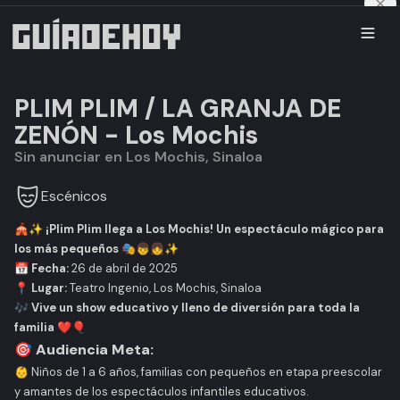
PLIM PLIM / LA GRANJA DE
ZENÓN - Los Mochis
Sin anunciar en Los Mochis, Sinaloa
Escénicos
🎪✨
¡Plim Plim llega a Los Mochis! Un espectáculo mágico para
los más pequeños
🎭👦👧✨
📅
Fecha:
26 de abril de 2025
📍
Lugar:
Teatro Ingenio, Los Mochis, Sinaloa
🎶
Vive un show educativo y lleno de diversión para toda la
familia
❤️🎈
🎯
Audiencia Meta:
👶 Niños de 1 a 6 años, familias con pequeños en etapa preescolar
y amantes de los espectáculos infantiles educativos.