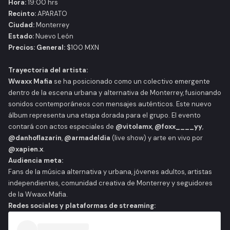
Hora:
19:00 hrs
Recinto:
APARATO
Ciudad:
Monterrey
Estado:
Nuevo León
Precios:
General:
$100 MXN
Trayectoria del artista:
Wwaxx Mafia
se ha posicionado como un colectivo emergente
dentro de la escena urbana y alternativa de Monterrey, fusionando
sonidos contemporáneos con mensajes auténticos. Este nuevo
álbum representa una etapa dorada para el grupo. El evento
contará con actos especiales de
@vitolamx
,
@foxx____yy
,
@danhoflazarin
,
@armadeldia
(live show) y arte en vivo por
@xapien.x
.
Audiencia meta:
Fans de la música alternativa y urbana, jóvenes adultos, artistas
independientes, comunidad creativa de Monterrey y seguidores
de la Wwaxx Mafia.
Redes sociales y plataformas de streaming: