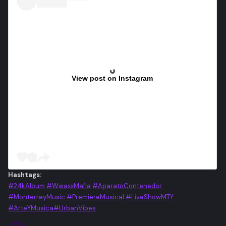
View post on Instagram
Hashtags:
#24kAlbum
#WwaxxMafia
#AparatoContenedor
#MonterreyMusic
#PremiereMusical
#LiveShowMTY
#ArteYMusica
#UrbanVibes