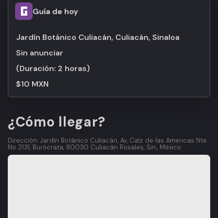
Guía de hoy
Jardín Botánico Culiacán, Culiacán, Sinaloa
Sin anunciar
(Duración:
2 horas
)
$10 MXN
¿Cómo llegar?
Dirección: Jardín Botánico Culiacán, Av, Calz de las Americas Nte
No 2131, Burócrata, 80030 Culiacán Rosales, Sin., México