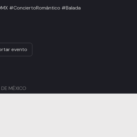
CDMX #ConciertoRomántico #Balada
rtar evento
AD DE MÉXICO