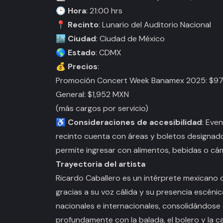
🕒
Hora
: 21:00 hrs
📍
Recinto
: Lunario del Auditorio Nacional
🏙️
Ciudad
: Ciudad de México
🌎
Estado
: CDMX
💰
Precios
:
Promoción
Concert Week Banamex 2025
: $9
General: $1,952 MXN
(más cargos por servicio)
♿
Consideraciones de accesibilidad
: Eve
recinto cuenta con áreas y boletos designad
permite ingresar con alimentos, bebidas o cá
Trayectoria del artista
Ricardo Caballero es un intérprete mexicano
gracias a su voz cálida y su presencia escéni
nacionales e internacionales, consolidándos
profundamente con la balada, el bolero y la c