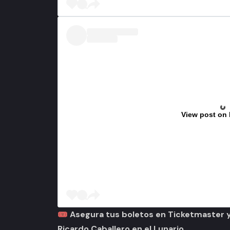
View post on
🎟️ Asegura tus boletos en Ticketmaster y
Ricardo Caballero en el Lunario.