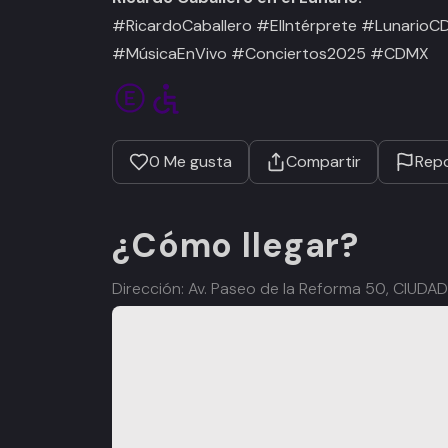
#RicardoCaballero #ElIntérprete #Lunario
#MúsicaEnVivo #Conciertos2025 #CDMX
0
Me gusta
Compartir
Repo
¿Cómo llegar?
Dirección: Av. Paseo de la Reforma 50, CIUD