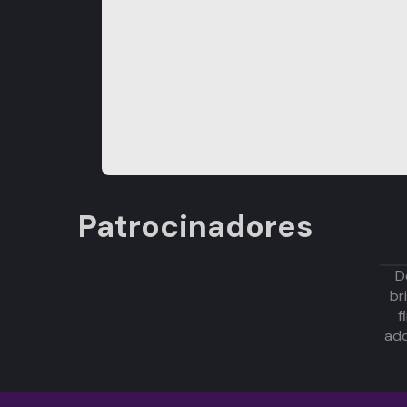
Patrocinadores
D
br
f
adq