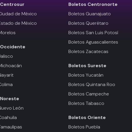
Centrosur
Boletos
Centronorte
Ciudad de México
Boletos Guanajuato
Estado de México
Boletos Querétaro
Morelos
Boletos San Luis Potosí
Boletos Aguascalientes
Occidente
Boletos Zacatecas
Jalisco
 Michoacán
Boletos
Sureste
Nayarit
Boletos Yucatán
Colima
Boletos Quintana Roo
Boletos Campeche
Noreste
Boletos Tabasco
Nuevo León
Coahuila
Boletos
Oriente
Tamaulipas
Boletos Puebla