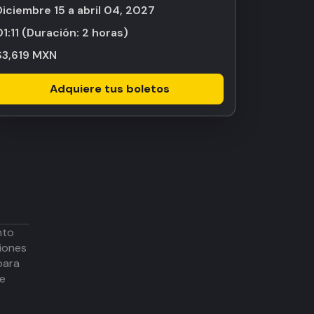
diciembre 15 a abril 04, 2027
1:11
(Duración:
2 horas
)
$3,619 MXN
Adquiere tus boletos
nto
iones
para
de