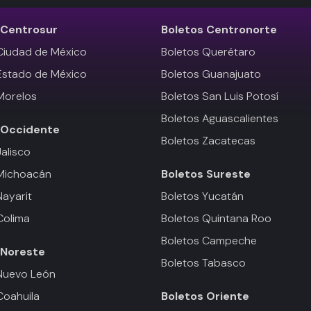
Centrosur
Boletos
Centronorte
Ciudad de México
Boletos Querétaro
Estado de México
Boletos Guanajuato
Morelos
Boletos San Luis Potosí
Boletos Aguascalientes
Occidente
Boletos Zacatecas
Jalisco
 Michoacán
Boletos
Sureste
Nayarit
Boletos Yucatán
Colima
Boletos Quintana Roo
Boletos Campeche
Noreste
Boletos Tabasco
Nuevo León
Coahuila
Boletos
Oriente