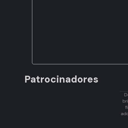
Patrocinadores
D
br
f
adq