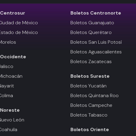
Centrosur
Boletos
Centronorte
Ciudad de México
Boletos Guanajuato
Estado de México
Boletos Querétaro
Morelos
Boletos San Luis Potosí
Boletos Aguascalientes
Occidente
Boletos Zacatecas
Jalisco
 Michoacán
Boletos
Sureste
Nayarit
Boletos Yucatán
Colima
Boletos Quintana Roo
Boletos Campeche
Noreste
Boletos Tabasco
Nuevo León
Coahuila
Boletos
Oriente