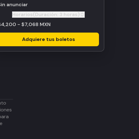
Sin anunciar
Horarios
(Duración:
3 horas
)
Toggle
$4,200 - $7,068 MXN
Adquiere tus boletos
nto
iones
para
de