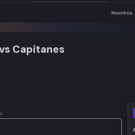
Nosotros
 vs Capitanes
co