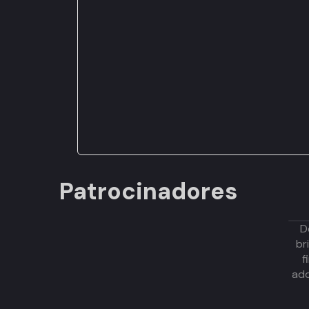
Patrocinadores
D
br
f
adq