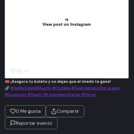
View post on Instagram
🎟
¡Asegura tu boleto y no dejes que el miedo te gane!
🔗
#SeMeSubióElMuerto
#Orizaba
#TeatroIgnacioDeLaLlave
#Suspenso
#Teatro
#LeyendasUrbanas
#Terror
0
Me gusta
Compartir
Reportar evento