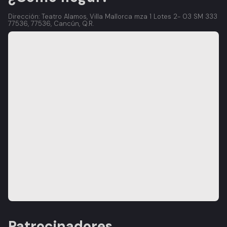
Dirección: Teatro Alamos, Villa Mallorca mza 1 Lotes 2- 03 SM 333
77536, 77536, Cancún, Q.R.
Patrocinadores