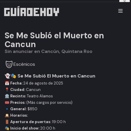
Se Me Subió el Muerto en
Cancun
Sin anunciar en Cancún, Quintana Roo
Escénicos
👻🎭 Se Me Subió El Muerto en Cancun
📅
Fecha:
24 de agosto de 2025
📍
Ciudad:
Cancun
🏛
Recinto:
Teatro Alamos
🎟
Precios:
(Más cargos por servicio)
🔹
General:
$850
🕰
Horarios:
🚪
Apertura de puertas:
19:00 h
🎭
Inicio del show:
20:00 h