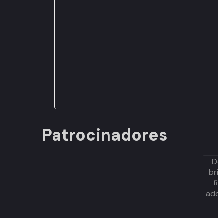
Patrocinadores
D
br
f
adq