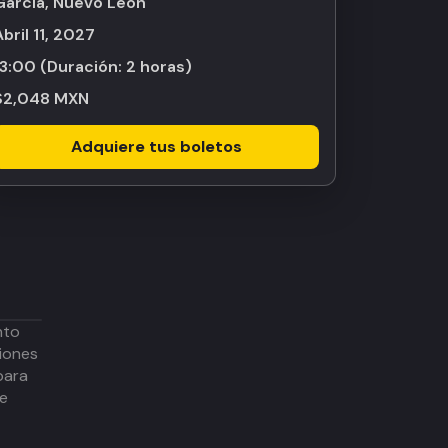
García, Nuevo León
abril 11, 2027
13:00
(Duración:
2 horas
)
$2,048 MXN
Adquiere tus boletos
nto
iones
para
de