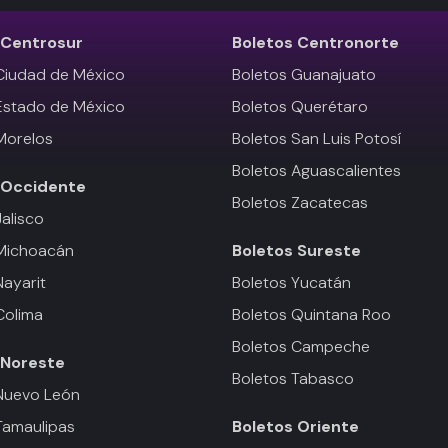
Centrosur
Boletos
Centronorte
Ciudad de México
Boletos Guanajuato
Estado de México
Boletos Querétaro
Morelos
Boletos San Luis Potosí
Boletos Aguascalientes
Occidente
Boletos Zacatecas
Jalisco
 Michoacán
Boletos
Sureste
Nayarit
Boletos Yucatán
Colima
Boletos Quintana Roo
Boletos Campeche
Noreste
Boletos Tabasco
Nuevo León
Tamaulipas
Boletos
Oriente