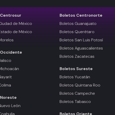
Centrosur
Boletos
Centronorte
Ciudad de México
Boletos Guanajuato
Estado de México
Boletos Querétaro
Morelos
Boletos San Luis Potosí
Boletos Aguascalientes
Occidente
Boletos Zacatecas
Jalisco
 Michoacán
Boletos
Sureste
Nayarit
Boletos Yucatán
Colima
Boletos Quintana Roo
Boletos Campeche
Noreste
Boletos Tabasco
Nuevo León
Coahuila
Boletos
Oriente