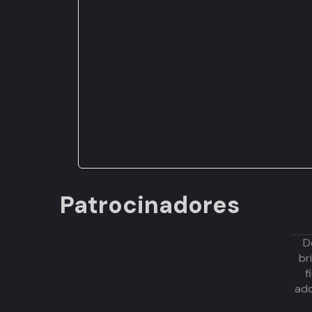
Patrocinadores
D
br
f
adq