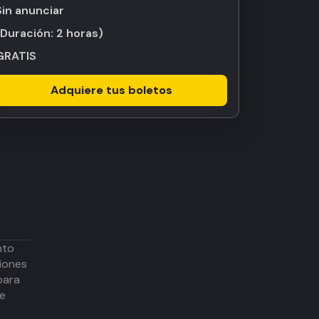
Sin anunciar
(Duración:
2 horas
)
GRATIS
Adquiere tus boletos
nto
iones
para
de