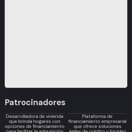
Patrocinadores
Desarrolladora de vivienda
Plataforma de
que brinda hogares con
financiamiento empresarial
opciones de financiamiento
que ofrece soluciones
para facilitar la adquisición
ágiles de crédito y liquidez