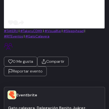
#TAKERU
|
#TakeruCDMX
|
#VisualKei
|
#Sleepyhead
|
#RITEventos
|
#GatoCalavera
0
Me gusta
Compartir
Reportar evento
Eventbrite
Gato calavera, Delegación Benito Juárez,