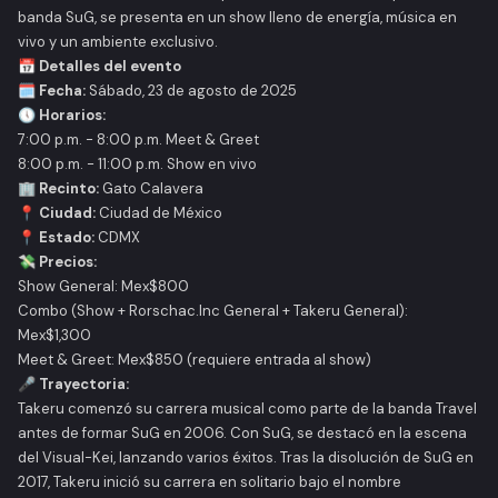
banda SuG, se presenta en un show lleno de energía, música en
vivo y un ambiente exclusivo.
📅 Detalles del evento
🗓
Fecha:
Sábado, 23 de agosto de 2025
🕔
Horarios:
7:00 p.m. - 8:00 p.m. Meet & Greet
8:00 p.m. - 11:00 p.m. Show en vivo
🏢
Recinto:
Gato Calavera
📍
Ciudad:
Ciudad de México
📍
Estado:
CDMX
💸
Precios:
Show General: Mex$800
Combo (Show + Rorschac.Inc General + Takeru General):
Mex$1,300
Meet & Greet: Mex$850 (requiere entrada al show)
🎤 Trayectoria:
Takeru comenzó su carrera musical como parte de la banda Travel
antes de formar SuG en 2006. Con SuG, se destacó en la escena
del Visual-Kei, lanzando varios éxitos. Tras la disolución de SuG en
2017, Takeru inició su carrera en solitario bajo el nombre