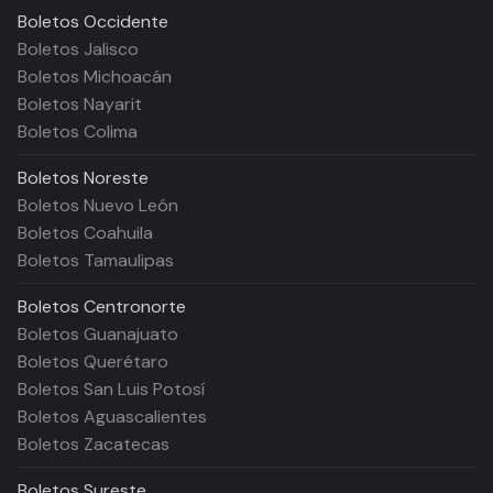
Boletos
Occidente
Boletos Jalisco
Boletos Michoacán
Boletos Nayarit
Boletos Colima
Boletos
Noreste
Boletos Nuevo León
Boletos Coahuila
Boletos Tamaulipas
Boletos
Centronorte
Boletos Guanajuato
Boletos Querétaro
Boletos San Luis Potosí
Boletos Aguascalientes
Boletos Zacatecas
Boletos
Sureste