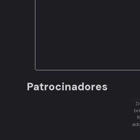
Patrocinadores
D
br
f
adq