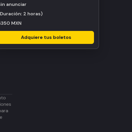
Sin anunciar
(Duración:
2 horas
)
$350 MXN
Adquiere tus boletos
nto
iones
para
de