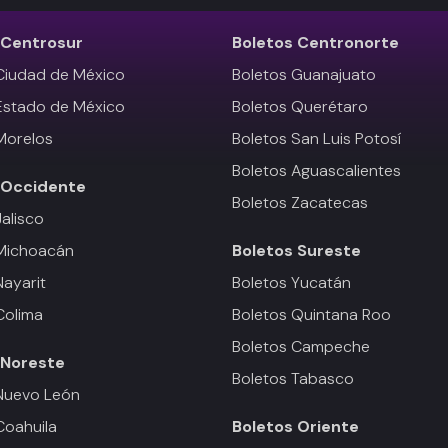
Centrosur
Boletos
Centronorte
Ciudad de México
Boletos Guanajuato
Estado de México
Boletos Querétaro
Morelos
Boletos San Luis Potosí
Boletos Aguascalientes
Occidente
Boletos Zacatecas
Jalisco
 Michoacán
Boletos
Sureste
Nayarit
Boletos Yucatán
Colima
Boletos Quintana Roo
Boletos Campeche
Noreste
Boletos Tabasco
Nuevo León
Coahuila
Boletos
Oriente