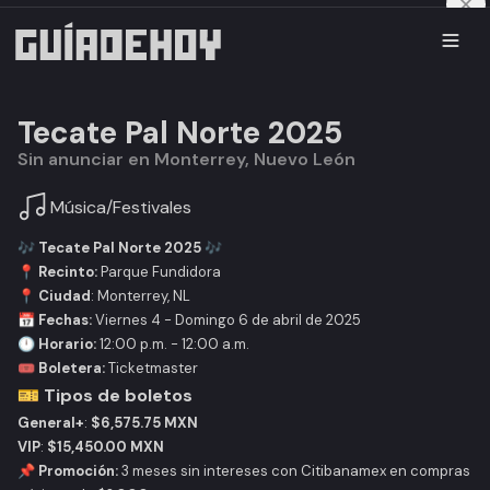
Tecate Pal Norte 2025
Sin anunciar en Monterrey, Nuevo León
Música
/
Festivales
🎶
Tecate Pal Norte 2025
🎶
📍
Recinto:
Parque Fundidora
📍
Ciudad
: Monterrey, NL
📅
Fechas:
Viernes 4 - Domingo 6 de abril de 2025
🕛
Horario:
12:00 p.m. - 12:00 a.m.
🎟
Boletera:
Ticketmaster
🎫 Tipos de boletos
General+
:
$6,575.75 MXN
VIP
:
$15,450.00 MXN
📌
Promoción:
3 meses sin intereses con Citibanamex en compras