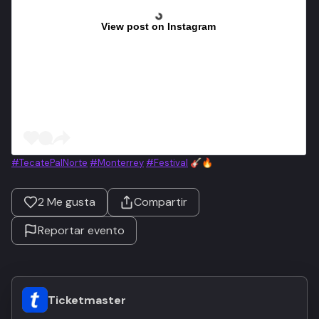
View post on Instagram
#TecatePalNorte
#Monterrey
#Festival
🎸🔥
2
Me gusta
Compartir
Reportar evento
Ticketmaster