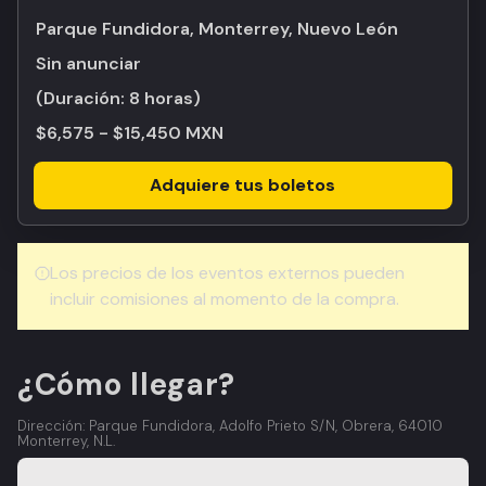
Parque Fundidora, Monterrey, Nuevo León
Sin anunciar
(Duración:
8 horas
)
$6,575 - $15,450 MXN
Adquiere tus boletos
Los precios de los eventos externos pueden
incluir comisiones al momento de la compra.
¿Cómo llegar?
Dirección: Parque Fundidora, Adolfo Prieto S/N, Obrera, 64010
Monterrey, N.L.