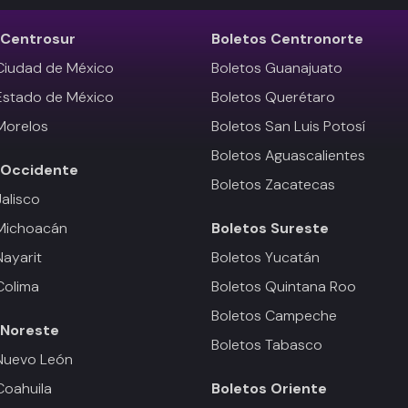
Centrosur
Boletos
Centronorte
Ciudad de México
Boletos Guanajuato
Estado de México
Boletos Querétaro
Morelos
Boletos San Luis Potosí
Boletos Aguascalientes
Occidente
Boletos Zacatecas
Jalisco
 Michoacán
Boletos
Sureste
Nayarit
Boletos Yucatán
Colima
Boletos Quintana Roo
Boletos Campeche
Noreste
Boletos Tabasco
Nuevo León
Coahuila
Boletos
Oriente