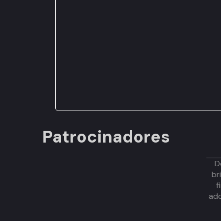
Patrocinadores
D
br
f
adq