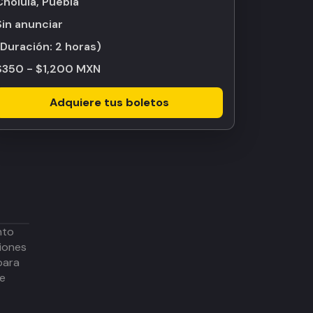
Cholula, Puebla
Sin anunciar
(Duración:
2 horas
)
$350 - $1,200 MXN
Adquiere tus boletos
nto
iones
para
de