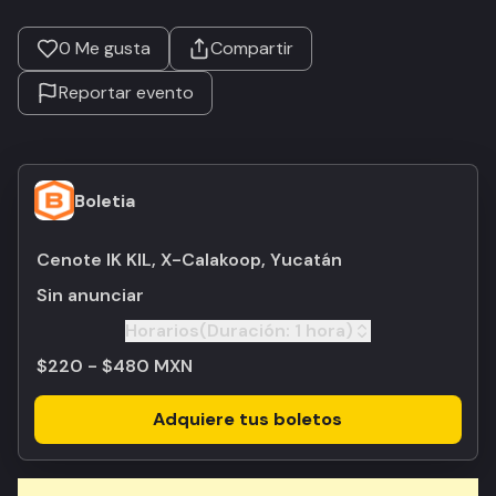
0
Me gusta
Compartir
Reportar evento
Boletia
Cenote IK KIL, X-Calakoop, Yucatán
Sin anunciar
Horarios
(Duración:
1 hora
)
Toggle
$220 - $480 MXN
Adquiere tus boletos