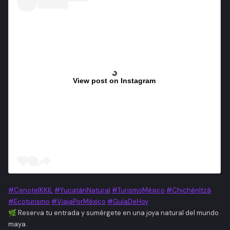
View post on Instagram
#CenoteIKKIL
#YucatánNatural
#TurismoMéxico
#ChichénItzá
#Ecoturismo
#ViajaPorMéxico
#GuíaDeHoy
🌿 Reserva tu entrada y sumérgete en una joya natural del mundo
maya.