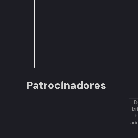
Patrocinadores
D
br
f
adq