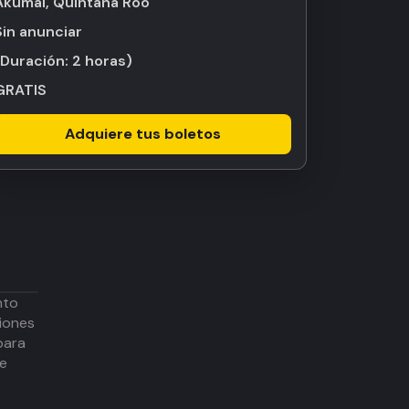
Akumal, Quintana Roo
Sin anunciar
(Duración:
2 horas
)
GRATIS
Adquiere tus boletos
nto
iones
para
de