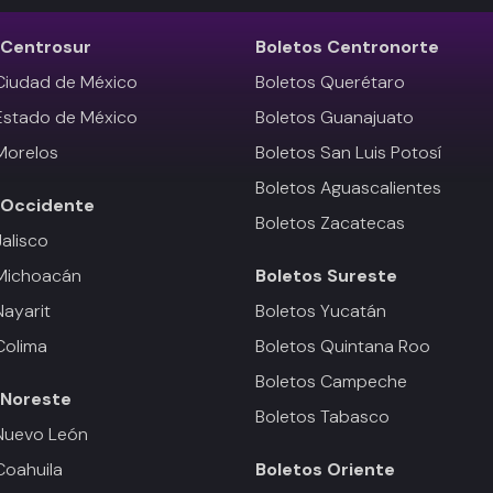
Centrosur
Boletos
Centronorte
Ciudad de México
Boletos Querétaro
Estado de México
Boletos Guanajuato
Morelos
Boletos San Luis Potosí
Boletos Aguascalientes
Occidente
Boletos Zacatecas
Jalisco
 Michoacán
Boletos
Sureste
Nayarit
Boletos Yucatán
Colima
Boletos Quintana Roo
Boletos Campeche
Noreste
Boletos Tabasco
Nuevo León
Coahuila
Boletos
Oriente