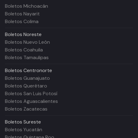
Boletos Michoacán
Boletos Nayarit
Boletos Colima
Boletos
Noreste
Boletos Nuevo León
Boletos Coahuila
Boletos Tamaulipas
Boletos
Centronorte
Boletos Guanajuato
Boletos Querétaro
Boletos San Luis Potosí
Boletos Aguascalientes
Boletos Zacatecas
Boletos
Sureste
Boletos Yucatán
Boletos Quintana Roo