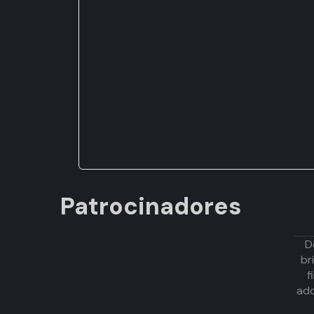
Patrocinadores
D
br
f
adq