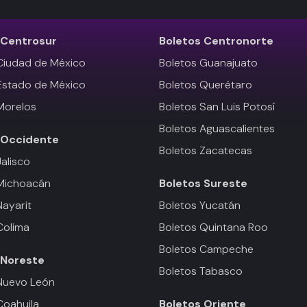
Centrosur
Boletos
Centronorte
Ciudad de México
Boletos Guanajuato
Estado de México
Boletos Querétaro
Morelos
Boletos San Luis Potosí
Boletos Aguascalientes
Occidente
Boletos Zacatecas
Jalisco
 Michoacán
Boletos
Sureste
Nayarit
Boletos Yucatán
Colima
Boletos Quintana Roo
Boletos Campeche
Noreste
Boletos Tabasco
Nuevo León
Coahuila
Boletos
Oriente