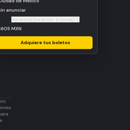
Ciudad de México
Sin anunciar
Horarios
(Duración:
2 horas
)
Toggle
$605 MXN
Adquiere tus boletos
nto
iones
para
de