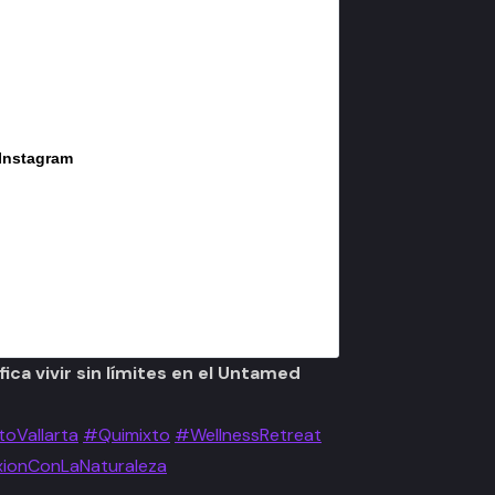
 Instagram
ica vivir sin límites en el Untamed
oVallarta
#Quimixto
#WellnessRetreat
ionConLaNaturaleza