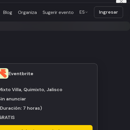
ES
Ingresar
Blog
Organiza
Sugerir evento
Eventbrite
Mixto Villa, Quimixto, Jalisco
Sin anunciar
(Duración:
7 horas
)
GRATIS