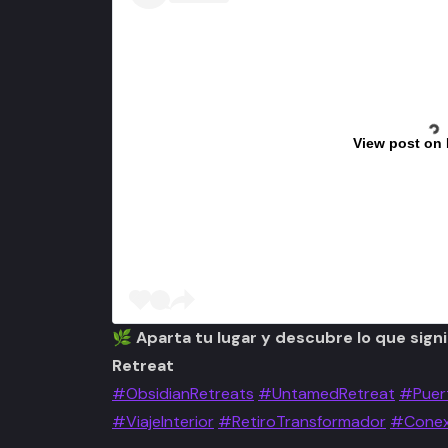
View post on
🌿
Aparta tu lugar y descubre lo que signif
Retreat
#ObsidianRetreats
#UntamedRetreat
#Puert
#ViajeInterior
#RetiroTransformador
#Conex