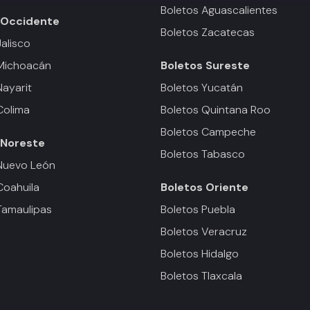
Boletos Aguascalientes
Occidente
Boletos Zacatecas
Jalisco
 Michoacán
Boletos
Sureste
Nayarit
Boletos Yucatán
Colima
Boletos Quintana Roo
Boletos Campeche
Noreste
Boletos Tabasco
Nuevo León
Coahuila
Boletos
Oriente
Tamaulipas
Boletos Puebla
Boletos Veracruz
Boletos Hidalgo
Boletos Tlaxcala