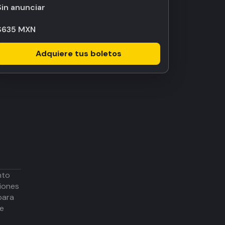
Sin anunciar
$635 MXN
Adquiere tus boletos
nto
iones
para
de