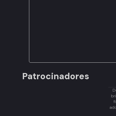
Patrocinadores
D
br
f
adq