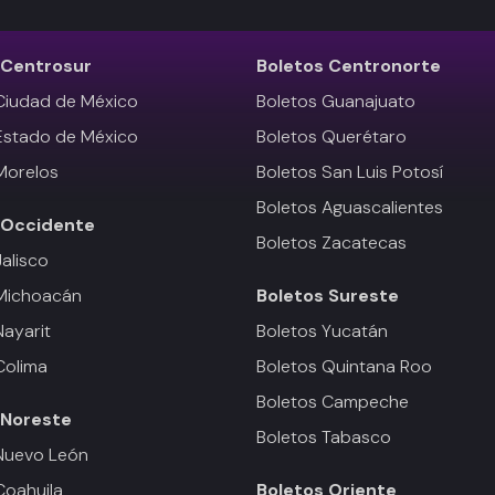
Centrosur
Boletos
Centronorte
Ciudad de México
Boletos Guanajuato
Estado de México
Boletos Querétaro
Morelos
Boletos San Luis Potosí
Boletos Aguascalientes
Occidente
Boletos Zacatecas
Jalisco
 Michoacán
Boletos
Sureste
Nayarit
Boletos Yucatán
Colima
Boletos Quintana Roo
Boletos Campeche
Noreste
Boletos Tabasco
Nuevo León
Coahuila
Boletos
Oriente