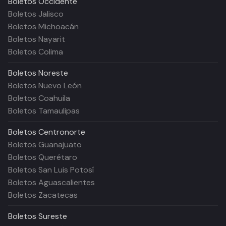
Boletos
Occidente
Boletos Jalisco
Boletos Michoacán
Boletos Nayarit
Boletos Colima
Boletos
Noreste
Boletos Nuevo León
Boletos Coahuila
Boletos Tamaulipas
Boletos
Centronorte
Boletos Guanajuato
Boletos Querétaro
Boletos San Luis Potosí
Boletos Aguascalientes
Boletos Zacatecas
Boletos
Sureste