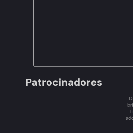
Patrocinadores
D
br
f
adq