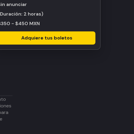
Sin anunciar
(Duración:
2 horas
)
$350 - $450 MXN
Adquiere tus boletos
nto
iones
para
de