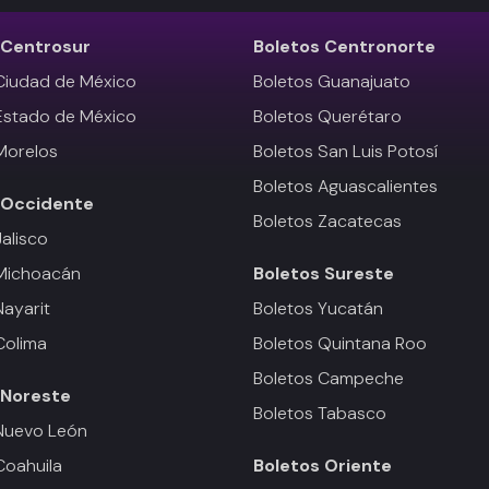
Centrosur
Boletos
Centronorte
Ciudad de México
Boletos Guanajuato
Estado de México
Boletos Querétaro
Morelos
Boletos San Luis Potosí
Boletos Aguascalientes
Occidente
Boletos Zacatecas
Jalisco
 Michoacán
Boletos
Sureste
Nayarit
Boletos Yucatán
Colima
Boletos Quintana Roo
Boletos Campeche
Noreste
Boletos Tabasco
Nuevo León
Coahuila
Boletos
Oriente