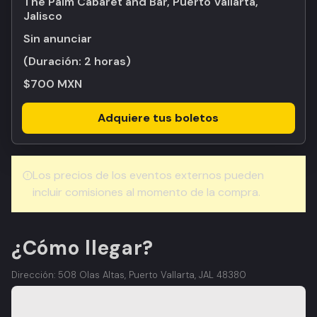
The Palm Cabaret and Bar, Puerto Vallarta,
Jalisco
Sin anunciar
(Duración:
2 horas
)
$700 MXN
Adquiere tus boletos
Los precios de los eventos externos pueden
incluir comisiones al momento de la compra.
¿Cómo llegar?
Dirección: 508 Olas Altas, Puerto Vallarta, JAL 48380