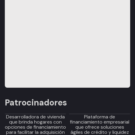
Patrocinadores
Desarrolladora de vivienda
Plataforma de
que brinda hogares con
financiamiento empresarial
opciones de financiamiento
que ofrece soluciones
para facilitar la adquisición
ágiles de crédito y liquidez