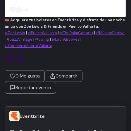
🎟️
Adquiere tus boletos en Eventbrite y disfruta de una noche
única con Zoe Lewis & Friends en Puerto Vallarta.
#ZoeLewis
|
#PuertoVallarta
|
#ThePalmCabaret
|
#MúsicaEnVivo
|
#JazzVintage
|
#Swing
|
#LatinGrooves
|
#ConciertoPuertoVallarta
0
Me gusta
Compartir
Reportar evento
Eventbrite