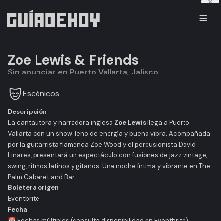
Zoe Lewis & Friends
Sin anunciar en Puerto Vallarta, Jalisco
Escénicos
Descripción
La cantautora y narradora inglesa
Zoe Lewis
llega a Puerto
Vallarta con un show lleno de energía y buena vibra. Acompañada
por la guitarrista flamenca Zoe Wood y el percusionista David
Linares, presentará un espectáculo con fusiones de jazz vintage,
swing, ritmos latinos y gitanos. Una noche íntima y vibrante en
The
Palm Cabaret and Bar
.
Boletera origen
Eventbrite
Fecha
📅 Fechas múltiples (consulta disponibilidad en Eventbrite)