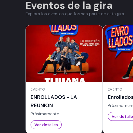
Eventos de la gira
Explora los eventos que forman parte de esta gira.
EVENTO
EVENTO
ENROLLADOS - LA
Enrollado
REUNION
Próximamen
Próximamente
Ver detall
Ver detalles