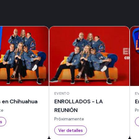
EVENTO
E
s en Chihuahua
ENROLLADOS - LA
E
REUNIÓN
te
P
Próximamente
es
Ver detalles