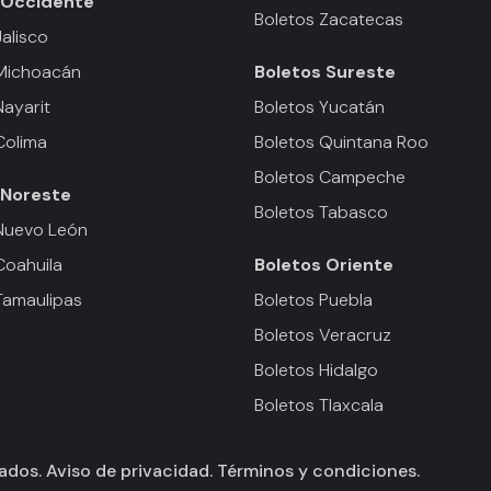
Occidente
Boletos Zacatecas
Jalisco
 Michoacán
Boletos
Sureste
Nayarit
Boletos Yucatán
Colima
Boletos Quintana Roo
Boletos Campeche
Noreste
Boletos Tabasco
Nuevo León
Coahuila
Boletos
Oriente
Tamaulipas
Boletos Puebla
Boletos Veracruz
Boletos Hidalgo
Boletos Tlaxcala
vados.
Aviso de privacidad.
Términos y condiciones.