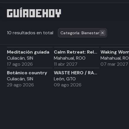
10 resultados en total
Categoría: Bienestar
Meditación guiada
Calm Retreat: Releasing Stress and Anxiety
Culiacán, SIN
Mahahual, ROO
Mahahual, R
17 ago 2026
11 abr 2027
07 mar 2027
Botánico country
WASTE HERO / RALLY ECOLOGICO
Culiacán, SIN
León, GTO
29 ago 2026
09 ago 2026