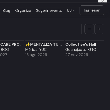
ES
Ingresar
Blog
Organiza
Sugerir evento
HEALTHCARE PROFESSIONALS TAKEOVER CANCUN 2027
✨MENTALIZA TU SALUD en #Mérida, Yucatán PILARES DE LA #METAFÍSICA CURSO
Collective's Hall
, ROO
Mérida, YUC
Guanajuato, GTO
2027
18 ago 2026
27 nov 2026