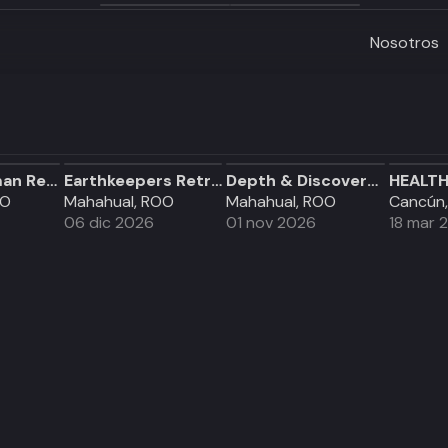
Nosotros
Waking Woman Retreat / Retiro | Angelika Baumbach (Mirabai Ceiba)
Earthkeepers Retreat: For those who feel called to care for the Earth.
Depth & Discovery: A Mahai Dive Expedition Retreat
OO
Mahahual, ROO
Mahahual, ROO
Cancún
06 dic 2026
01 nov 2026
18 mar 