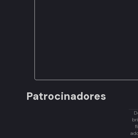
Patrocinadores
D
br
f
adq