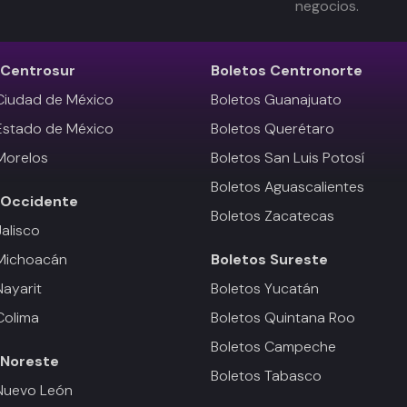
negocios.
Centrosur
Boletos
Centronorte
Ciudad de México
Boletos Guanajuato
Estado de México
Boletos Querétaro
Morelos
Boletos San Luis Potosí
Boletos Aguascalientes
Occidente
Boletos Zacatecas
Jalisco
 Michoacán
Boletos
Sureste
Nayarit
Boletos Yucatán
Colima
Boletos Quintana Roo
Boletos Campeche
Noreste
Boletos Tabasco
Nuevo León