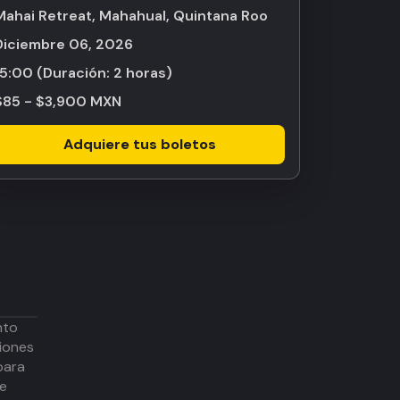
Mahai Retreat, Mahahual, Quintana Roo
diciembre 06, 2026
15:00
(Duración:
2 horas
)
$85 - $3,900 MXN
Adquiere tus boletos
nto
iones
para
de