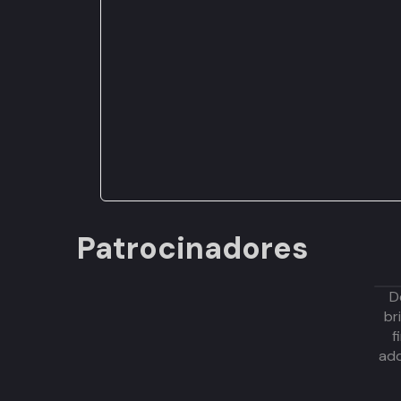
Patrocinadores
D
br
f
adq