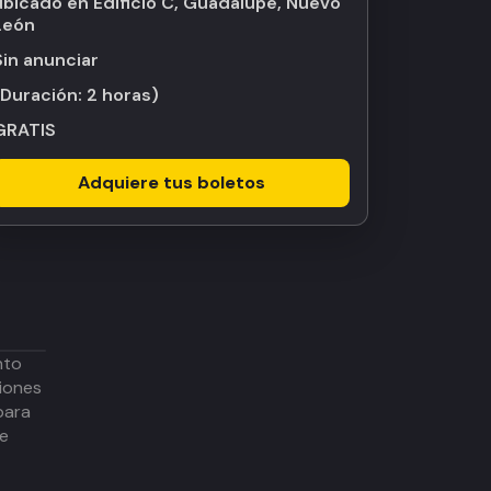
ubicado en Edificio C, Guadalupe, Nuevo
León
Sin anunciar
(Duración:
2 horas
)
GRATIS
Adquiere tus boletos
nto
iones
para
de