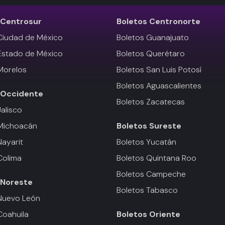
Centrosur
Boletos
Centronorte
Ciudad de México
Boletos Guanajuato
Estado de México
Boletos Querétaro
Morelos
Boletos San Luis Potosí
Boletos Aguascalientes
Occidente
Boletos Zacatecas
Jalisco
 Michoacán
Boletos
Sureste
Nayarit
Boletos Yucatán
Colima
Boletos Quintana Roo
Boletos Campeche
Noreste
Boletos Tabasco
Nuevo León
Coahuila
Boletos
Oriente