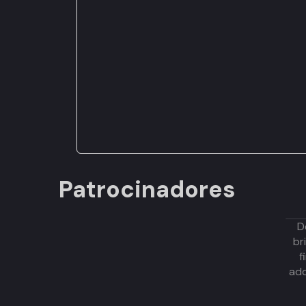
Patrocinadores
D
br
f
adq