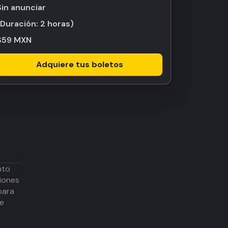
Sin anunciar
(Duración:
2 horas
)
$59 MXN
Adquiere tus boletos
nto
iones
para
de