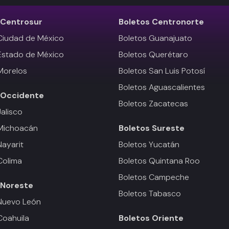
Centrosur
Boletos
Centronorte
Ciudad de México
Boletos Guanajuato
Estado de México
Boletos Querétaro
Morelos
Boletos San Luis Potosí
Boletos Aguascalientes
Occidente
Boletos Zacatecas
Jalisco
 Michoacán
Boletos
Sureste
Nayarit
Boletos Yucatán
Colima
Boletos Quintana Roo
Boletos Campeche
Noreste
Boletos Tabasco
Nuevo León
Coahuila
Boletos
Oriente