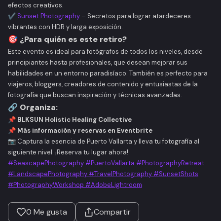
efectos creativos.
✔
Sunset Photography
– Secretos para lograr atardeceres
vibrantes con HDR y larga exposición.
🎯
¿Para quién es este retiro?
Este evento es ideal para fotógrafos de todos los niveles, desde
principiantes hasta profesionales, que desean mejorar sus
habilidades en un entorno paradisíaco. También es perfecto para
viajeros, bloggers, creadores de contenido y entusiastas de la
fotografía que buscan inspiración y técnicas avanzadas.
🔗
Organiza:
📌
BLKSUN Holistic Healing Collective
📌
Más información y reservas en Eventbrite
📷
Captura la esencia de Puerto Vallarta y lleva tu fotografía al
siguiente nivel. ¡Reserva tu lugar ahora!
#SeascapePhotography
#PuertoVallarta
#PhotographyRetreat
#LandscapePhotography
#TravelPhotography
#SunsetShots
#PhotographyWorkshop
#AdobeLightroom
0
Me gusta
Compartir