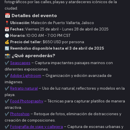
fotográficos por las calles, playas y atardeceres icónicos de la
ciudad.
📅
Detalles del evento
📍
Ubicación:
Malecón de Puerto Vallarta, Jalisco
📆
Fechas:
Viernes 25 de abril - Lunes 28 de abril de 2025
🕙
Horario:
10:00 AM - 7:00 PM CST
💰
Precio del taller:
$650 USD por persona
🔄
Reembolso disponible hasta el 3 de abril de 2025
📸
¿Qué aprenderás?
✔
Seascapes
– Captura impactantes paisajes marinos con
diferentes exposiciones.
✔
Adobe Lightroom
– Organización y edición avanzada de
imágenes.
✔
Retrato natural
– Uso de luz natural, reflectores y modelos en la
playa.
✔
Food Photography
– Técnicas para capturar platillos de manera
atractiva.
✔
Photoshop
– Retoque de fotos, eliminación de distracciones y
creación de composiciones.
✔
Fotografía de viaje y callejera
– Captura de escenas urbanas y