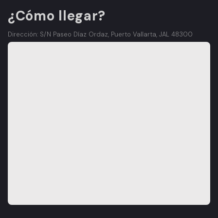
¿Cómo llegar?
Dirección: S/N Paseo Díaz Ordaz, Puerto Vallarta, JAL 48300