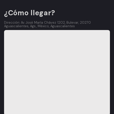
¿Cómo llegar?
Dirección: Av. José María Chávez 1202, Bulevar, 20270
Aguascalientes, Ags., México, Aguascalientes