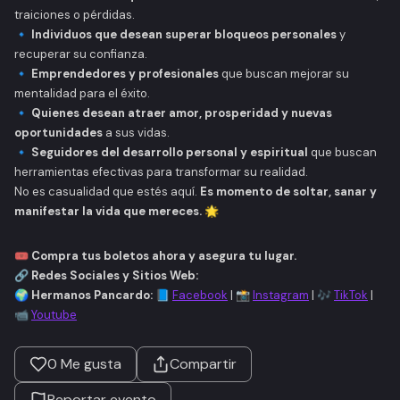
traiciones o pérdidas.
🔹
Individuos que desean superar bloqueos personales
y
recuperar su confianza.
🔹
Emprendedores y profesionales
que buscan mejorar su
mentalidad para el éxito.
🔹
Quienes desean atraer amor, prosperidad y nuevas
oportunidades
a sus vidas.
🔹
Seguidores del desarrollo personal y espiritual
que buscan
herramientas efectivas para transformar su realidad.
No es casualidad que estés aquí.
Es momento de soltar, sanar y
manifestar la vida que mereces.
🌟
🎟️
Compra tus boletos ahora y asegura tu lugar.
🔗
Redes Sociales y Sitios Web:
🌍
Hermanos Pancardo:
📘
Facebook
| 📸
Instagram
| 🎶
TikTok
|
📹
Youtube
0
Me gusta
Compartir
Reportar evento