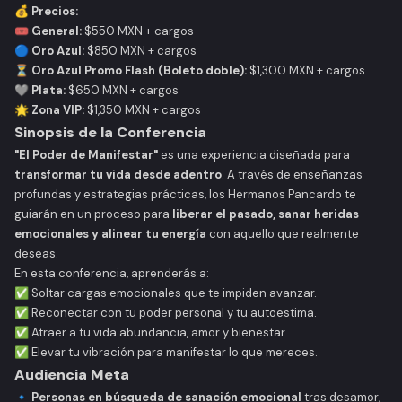
💰
Precios:
🎟️
General:
$550 MXN + cargos
🔵
Oro Azul:
$850 MXN + cargos
⏳
Oro Azul Promo Flash (Boleto doble):
$1,300 MXN + cargos
🩶
Plata:
$650 MXN + cargos
🌟
Zona VIP:
$1,350 MXN + cargos
Sinopsis de la Conferencia
"El Poder de Manifestar"
es una experiencia diseñada para
transformar tu vida desde adentro
. A través de enseñanzas
profundas y estrategias prácticas, los Hermanos Pancardo te
guiarán en un proceso para
liberar el pasado, sanar heridas
emocionales y alinear tu energía
con aquello que realmente
deseas.
En esta conferencia, aprenderás a:
✅ Soltar cargas emocionales que te impiden avanzar.
✅ Reconectar con tu poder personal y tu autoestima.
✅ Atraer a tu vida abundancia, amor y bienestar.
✅ Elevar tu vibración para manifestar lo que mereces.
Audiencia Meta
🔹
Personas en búsqueda de sanación emocional
tras desamor,