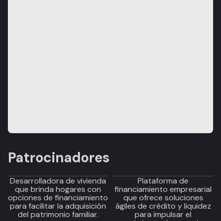
Patrocinadores
Desarrolladora de vivienda
Plataforma de
que brinda hogares con
financiamiento empresarial
opciones de financiamiento
que ofrece soluciones
para facilitar la adquisición
ágiles de crédito y liquidez
del patrimonio familiar.
para impulsar el