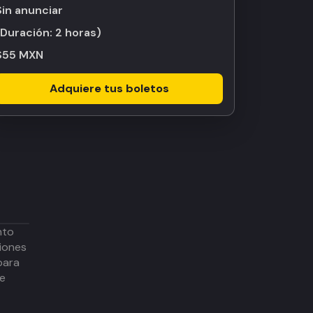
Sin anunciar
(Duración:
2 horas
)
$55 MXN
Adquiere tus boletos
nto
iones
para
de