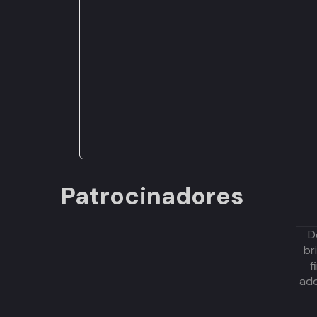
Patrocinadores
D
br
f
adq