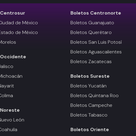
Centrosur
Boletos
Centronorte
Ciudad de México
Boletos Guanajuato
Estado de México
Boletos Querétaro
Morelos
Boletos San Luis Potosí
Boletos Aguascalientes
Occidente
Boletos Zacatecas
Jalisco
 Michoacán
Boletos
Sureste
Nayarit
Boletos Yucatán
Colima
Boletos Quintana Roo
Boletos Campeche
Noreste
Boletos Tabasco
Nuevo León
Coahuila
Boletos
Oriente