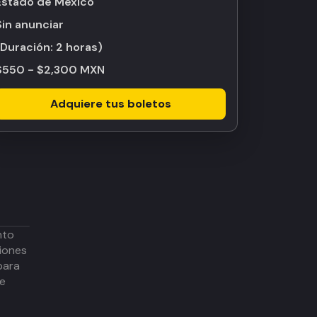
Estado de México
Sin anunciar
(Duración:
2 horas
)
$550 - $2,300 MXN
Adquiere tus boletos
nto
iones
para
de